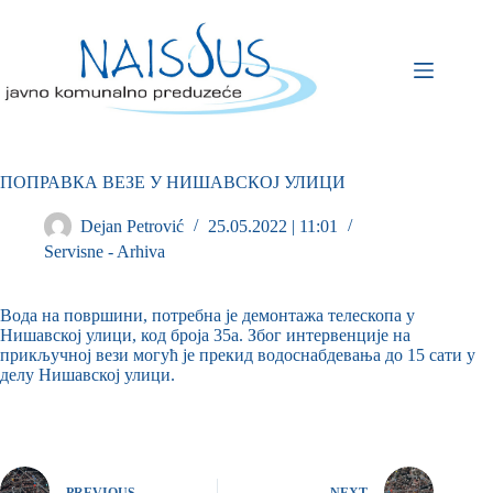
ПОПРАВКА ВЕЗЕ У НИШАВСКОЈ УЛИЦИ
Dejan Petrović
25.05.2022 | 11:01
Servisne - Arhiva
Вода на површини, потребна је демонтажа телескопа у
Нишавској улици, код броја 35а. Због интервенције на
прикључној вези могућ је прекид водоснабдевања до 15 сати у
делу Нишавској улици.
PREVIOUS
NEXT