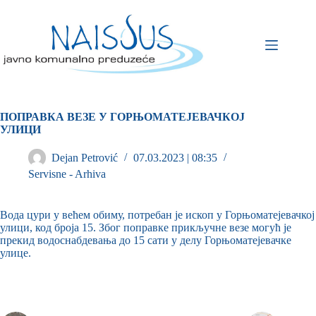
ПОПРАВКА ВЕЗЕ У ГОРЊОМАТЕЈЕВАЧКОЈ
УЛИЦИ
Dejan Petrović
07.03.2023 | 08:35
Servisne - Arhiva
Вода цури у већем обиму, потребан је ископ у Горњоматејевачкој
улици, код броја 15. Због поправке прикључне везе могућ је
прекид водоснабдевања до 15 сати у делу Горњоматејевачке
улице.