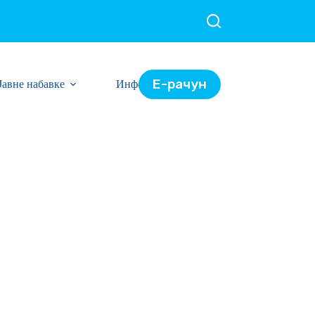
Е-рачун
Јавне набавке
Информације