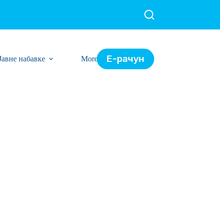
Е-рачун
Јавне набавке
More