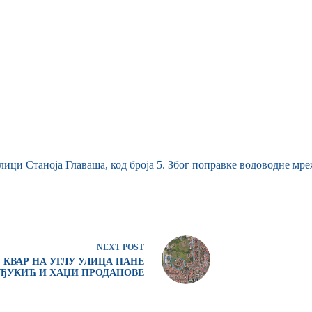
улици Станоја Главаша, код броја 5. Због поправке водоводне мр
NEXT
POST
КВАР НА УГЛУ УЛИЦА ПАНЕ
ЂУКИЋ И ХАЏИ ПРОДАНОВЕ