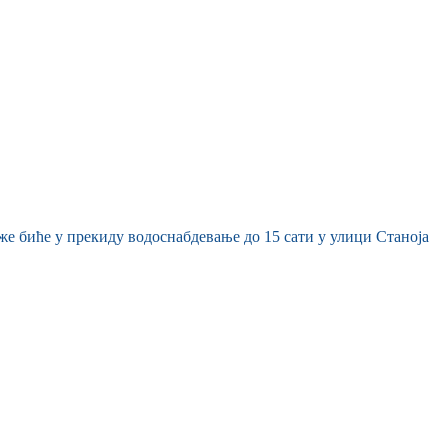
еже биће у прекиду водоснабдевање до 15 сати у улици Станоја