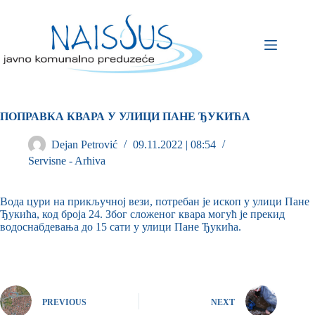
ПОПРАВКА КВАРА У УЛИЦИ ПАНЕ ЂУКИЋА
Dejan Petrović
09.11.2022 | 08:54
Servisne - Arhiva
Вода цури на прикључној вези, потребан је ископ у улици Пане
Ђукића, код броја 24. Због сложеног квара могућ је прекид
водоснабдевања до 15 сати у улици Пане Ђукића.
PREVIOUS
NEXT