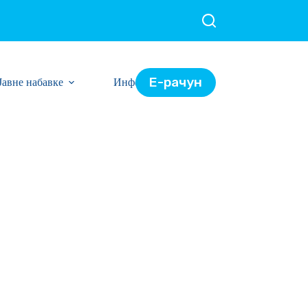
Е-рачун
Јавне набавке
Информације