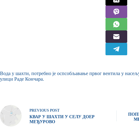
Вода у шахти, потребно је оспсобљавање првог вентила у насељу
улици Раде Кончара.
PREVIOUS
POST
ПОП
КВАР У ШАХТИ У СЕЛУ ДОЕР
М
МЕЂУРОВО