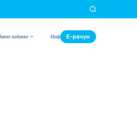
Е-рачун
Јавне набавке
Информације