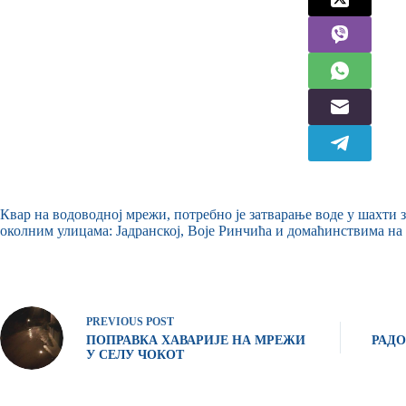
Квар на водоводној мрежи, потребно је затварање воде у шахти 
околним улицама: Јадранској, Воје Ринчића и домаћинствима н
PREVIOUS
POST
ПОПРАВКА ХАВАРИЈЕ НА МРЕЖИ
РАДО
У СЕЛУ ЧОКОТ