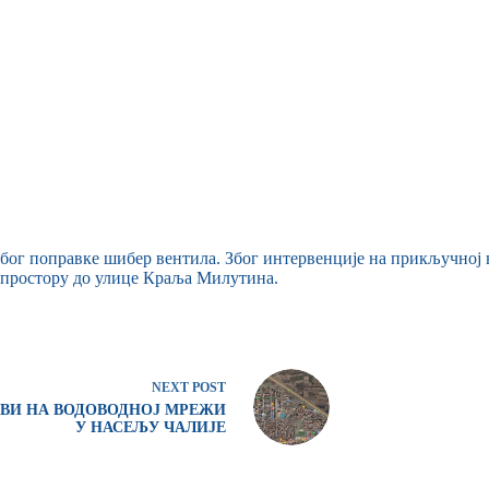
због поправке шибер вентила. Због интервенције на прикључној 
а простору до улице Краља Милутина.
NEXT
POST
ВИ НА ВОДОВОДНОЈ МРЕЖИ
У НАСЕЉУ ЧАЛИЈЕ