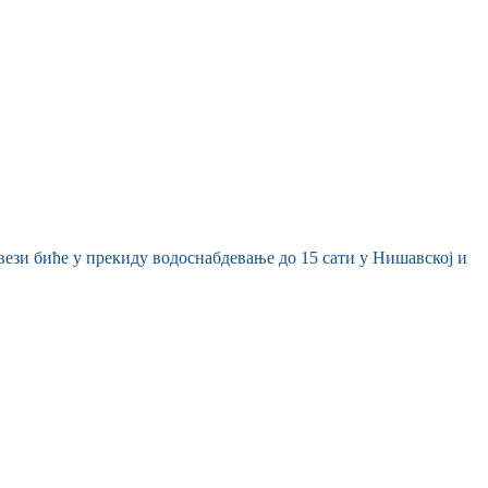
вези биће у прекиду водоснабдевање до 15 сати у Нишавској и