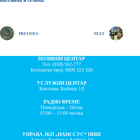
насељима и селима.
PREVIOUS
NEXT
ПОЗИВНИ ЦЕНТАР
Тел:
(018) 502-777
Бесплатан број:
0800 323 320
УСЛУЖНИ ЦЕНТАР
Кнегиње Љубице 1/I
РАДНО ВРЕМЕ
Понедељак – Петак
07:00 – 15:00 часова
УПРАВА ЈКП „НАИССУС“ НИШ
Адреса: Кнегиње Љубице 1/I