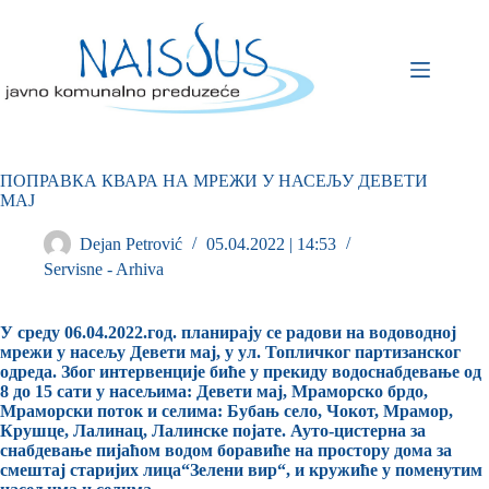
ПОПРАВКА КВАРА НА МРЕЖИ У НАСЕЉУ ДЕВЕТИ
МАЈ
Dejan Petrović
05.04.2022 | 14:53
Servisne - Arhiva
У среду 06.04.2022.год. планирају се радови на водоводној
мрежи у насељу Девети мај, у ул. Топличког партизанског
одреда. Због интервенције биће у прекиду водоснабдевање од
8 до 15 сати у насељима: Девети мај, Мраморско брдо,
Мраморски поток и селима: Бубањ село, Чокот, Мрамор,
Крушце, Лалинац, Лалинске појате. Ауто-цистерна за
снабдевање пијаћом водом боравиће на простору дома за
смештај старијих лица“Зелени вир“, и кружиће у поменутим