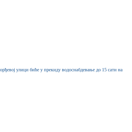
ађорђевој улици биће у прекиду водоснабдевање до 15 сати на