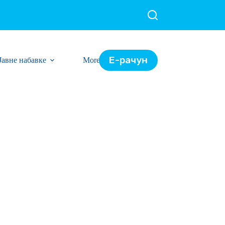
Е-рачун
Јавне набавке
More