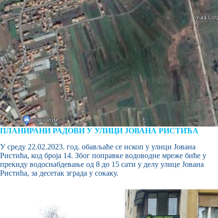
ПЛАНИРАНИ РАДОВИ У УЛИЦИ ЈОВАНА РИСТИЋА
У среду 22.02.2023. год. обављаће се ископ у улици Јована
Ристића, код броја 14. Због поправке водоводне мреже биће у
прекиду водоснабдевање од 8 до 15 сати у делу улице Јована
Ристића, за десетак зграда у сокаку.