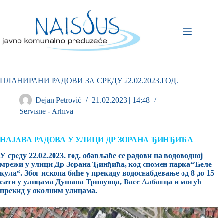
ПЛАНИРАНИ РАДОВИ ЗА СРЕДУ 22.02.2023.ГОД.
Dejan Petrović
21.02.2023 | 14:48
Servisne - Arhiva
НАЈАВА РАДОВА У УЛИЦИ ДР ЗОРАНА ЂИНЂИЋА
У среду 22.02.2023. год. обављаће се радови на водоводној
мрежи у улици Др Зорана Ђинђића, код спомен парка“Ћеле
кула“. Због ископа биће у прекиду водоснабдевање од 8 до 15
сати у улицама Душана Тривунца, Васе Албанца и могућ
прекид у околним улицама.