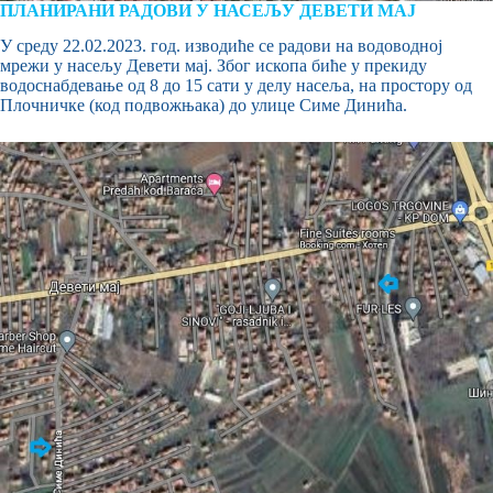
ПЛАНИРАНИ РАДОВИ У НАСЕЉУ ДЕВЕТИ МАЈ
У среду 22.02.2023. год. изводиће се радови на водоводној
мрежи у насељу Девети мај. Због ископа биће у прекиду
водоснабдевање од 8 до 15 сати у делу насеља, на простору од
Плочничке (код подвожњака) до улице Симе Динића.