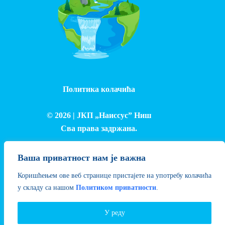
Политика колачића
© 2026 |
ЈКП „Наиссус” Ниш
Сва права задржана.
Израда и одржавање сајта - Лука Петровић
Ваша приватност нам је важна
Коришћењем ове веб странице пристајете на употребу колачића
у складу са нашом
Политиком приватности
.
У реду