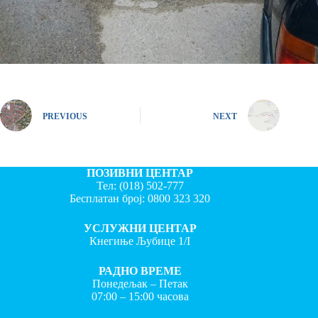
PREVIOUS
NEXT
ПОЗИВНИ ЦЕНТАР
Тел:
(018) 502-777
Бесплатан број:
0800 323 320
УСЛУЖНИ ЦЕНТАР
Кнегиње Љубице 1/I
РАДНО ВРЕМЕ
Понедељак – Петак
07:00 – 15:00 часова