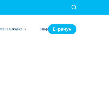
Е-рачун
Јавне набавке
Информације