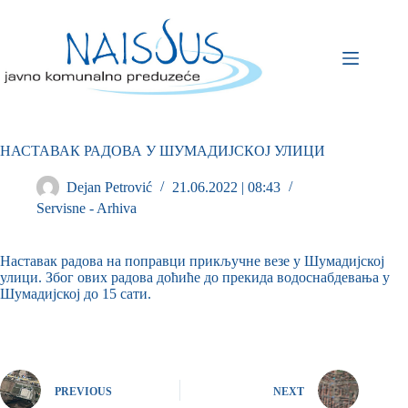
НАСТАВАК РАДОВА У ШУМАДИЈСКОЈ УЛИЦИ
Dejan Petrović
21.06.2022 | 08:43
Servisne - Arhiva
Наставак радова на поправци прикључне везе у Шумадијској
улици. Због ових радова доћиће до прекида водоснабдевања у
Шумадијској до 15 сати.
PREVIOUS
NEXT