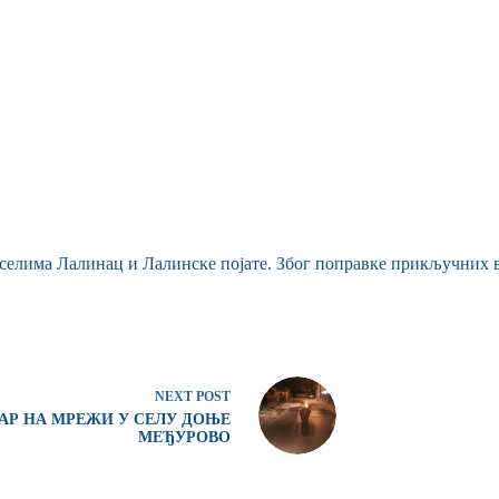
у селима Лалинац и Лалинске појате. Због поправке прикључних в
NEXT
POST
АР НА МРЕЖИ У СЕЛУ ДОЊЕ
МЕЂУРОВО