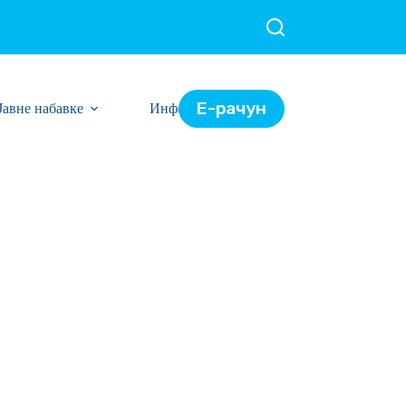
Е-рачун
Јавне набавке
Информације