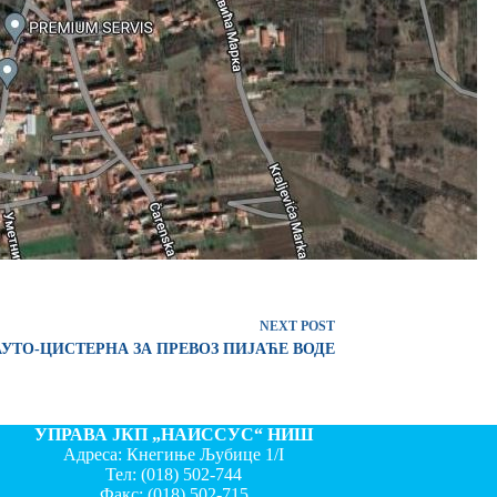
NEXT
POST
АУТО-ЦИСТЕРНА ЗА ПРЕВОЗ ПИЈАЋЕ ВОДЕ
УПРАВА ЈКП „НАИССУС“ НИШ
Адреса: Кнегиње Љубице 1/I
Тел:
(018) 502-744
Факс:
(018) 502-715