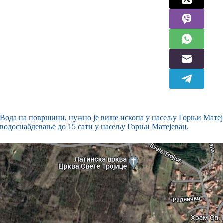
Вода на површини, нужно је више ископа у насељу Горњи Матејев
водоснабдевање до 15 сати у насељу Горњи Матејевац.