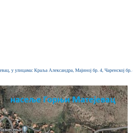
ац, у улицама: Краља Александра, Мајиној бр. 4, Чаренској бр.