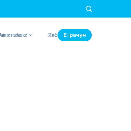
Е-рачун
Јавне набавке
Информације