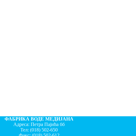
ФАБРИКА ВОДЕ МЕДИЈАНА
Адреса: Петра Пајића бб
Тел:
(018) 502-650
Факс:
(018) 502-612