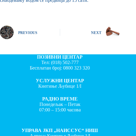
снабдевању водом се предвиђа до 15 сати.
PREVIOUS
NEXT
ПОЗИВНИ ЦЕНТАР
Тел:
(018) 502-777
Бесплатан број:
0800 323 320
УСЛУЖНИ ЦЕНТАР
Кнегиње Љубице 1/I
РАДНО ВРЕМЕ
Понедељак – Петак
07:00 – 15:00 часова
УПРАВА ЈКП „НАИССУС“ НИШ
Адреса: Кнегиње Љубице 1/I