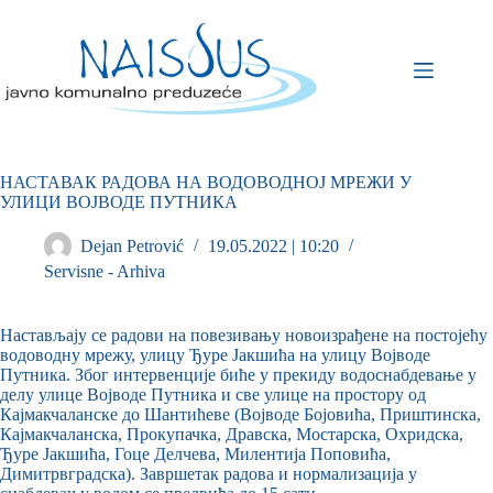
НАСТАВАК РАДОВА НА ВОДОВОДНОЈ МРЕЖИ У
УЛИЦИ ВОЈВОДЕ ПУТНИКА
Dejan Petrović
19.05.2022 | 10:20
Servisne - Arhiva
Настављају се радови на повезивању новоизрађене на постојећу
водоводну мрежу, улицу Ђуре Јакшића на улицу Војводе
Путника. Због интервенције биће у прекиду водоснабдевање у
делу улице Војводе Путника и све улице на простору од
Кајмакчаланске до Шантићеве (Војводе Бојовића, Приштинска,
Кајмакчаланска, Прокупачка, Дравска, Мостарска, Охридска,
Ђуре Јакшића, Гоце Делчева, Милентија Поповића,
Димитрвградска). Завршетак радова и нормализација у