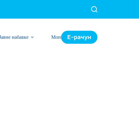
Е-рачун
Јавне набавке
More