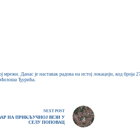
режи. Данас је наставак радова на истој локацији, код броја 2
и Милоша Ђурића.
NEXT
POST
ВАР НА ПРИКЉУЧНОЈ ВЕЗИ У
СЕЛУ ПОПОВАЦ