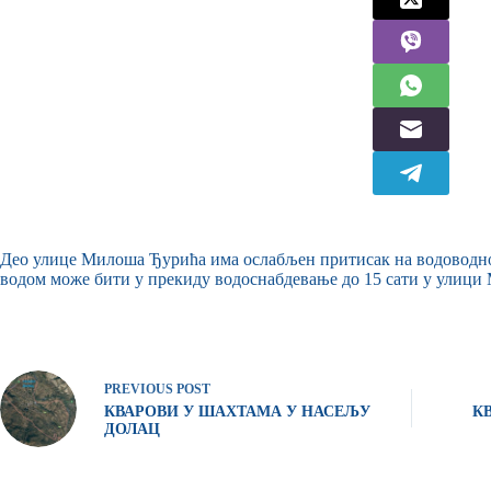
Део улице Милоша Ђурића има ослабљен притисак на водоводној м
водом може бити у прекиду водоснабдевање до 15 сати у улиц
PREVIOUS
POST
КВАРОВИ У ШАХТАМА У НАСЕЉУ
К
ДОЛАЦ