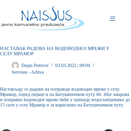
НАСТАВАК РАДОВА НА ВОДОВОДНОЈ МРЕЖИ У
СЕЛУ МРАМОР
Dejan Petrović
03.03.2022 | 09:04
Servisne - Arhiva
Настављају се радови на поправци водоводне мреже у селу
Мрамор, поред пијаце и на Батушиначком путу бб. Због кварова
и поправке водоводне мреже биће у прекиду водоснабдевање до
15 сати у селу Мрамор и за кориснике на Батушиначком путу.