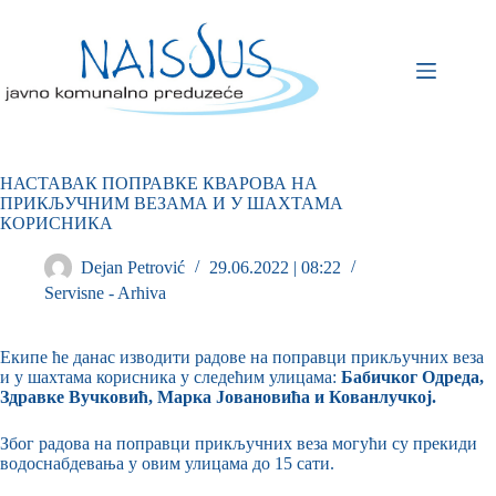
НАСТАВАК ПОПРАВКЕ КВАРОВА НА
ПРИКЉУЧНИМ ВЕЗАМА И У ШАХТАМА
КОРИСНИКА
Dejan Petrović
29.06.2022 | 08:22
Servisne - Arhiva
Екипе ће данас изводити радове на поправци прикључних веза
и у шахтама корисника у следећим улицама:
Бабичког Одреда,
Здравке Вучковић, Марка Јовановића и Кованлучкој.
Због радова на поправци прикључних веза могући су прекиди
водоснабдевања у овим улицама до 15 сати.