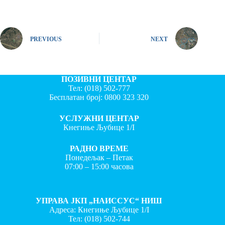
PREVIOUS
NEXT
ПОЗИВНИ ЦЕНТАР
Тел:
(018) 502-777
Бесплатан број:
0800 323 320
УСЛУЖНИ ЦЕНТАР
Кнегиње Љубице 1/I
РАДНО ВРЕМЕ
Понедељак – Петак
07:00 – 15:00 часова
УПРАВА ЈКП „НАИССУС“ НИШ
Адреса: Кнегиње Љубице 1/I
Тел:
(018) 502-744