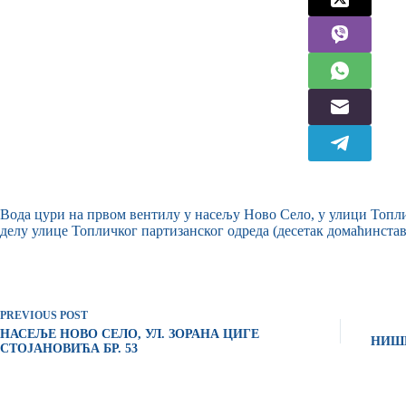
Вода цури на првом вентилу у насељу Ново Село, у улици Топлич
делу улице Топличког партизанског одреда (десетак домаћинстав
PREVIOUS
POST
НАСЕЉЕ НОВО СЕЛО, УЛ. ЗОРАНА ЦИГЕ
НИШК
СТОЈАНОВИЋА БР. 53