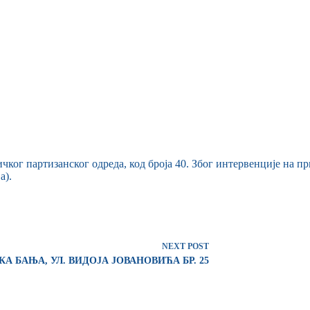
ког партизанског одреда, код броја 40. Због интервенције на пр
а).
NEXT
POST
А БАЊА, УЛ. ВИДОЈА ЈОВАНОВИЋА БР. 25