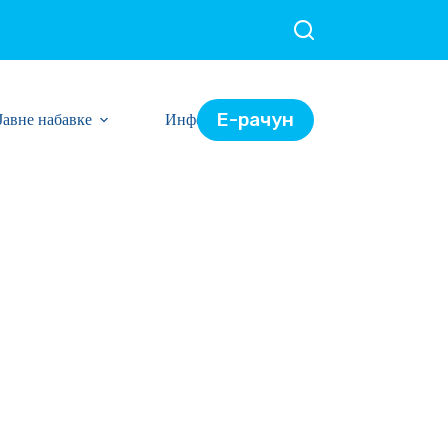
Е-рачун
Јавне набавке
Информације