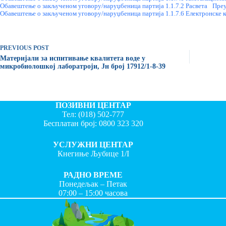
Обавештење о закљученом уговору/наруџбеница партија 1.1.7.2 Расвета
Пре
Обавештење о закљученом уговору/наруџбеница партија 1.1.7.6 Електронске к
PREVIOUS
POST
Материјали за испитивање квалитета воде у
микробиолошкој лаборатроји, Јн број 17912/1-8-39
ПОЗИВНИ ЦЕНТАР
Тел:
(018) 502-777
Бесплатан број:
0800 323 320
УСЛУЖНИ ЦЕНТАР
Кнегиње Љубице 1/I
РАДНО ВРЕМЕ
Понедељак – Петак
07:00 – 15:00 часова