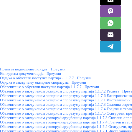
Позив за подношење понуда
Преузми
Конкурсна документација
Преузми
Одлука о обустави поступка партија -1.1.7.7
Преузми
Одлука о закључењу оквирног споразума
Преузми
Обавештење о обустави поступка партија 1.1.7.7
Преузми
Обавештење о закљученом оквирном споразуму партија 1.1.7.2 Расвета
Преу
Обавештење о закљученом оквирном споразуму партија 1.1.7.6 Електронске ко
Обавештење о закљученом оквирном споразуму партија 1.1.7.1 Инсталациони 
Обавештење о закљученом оквирном споразуму партија 1.1.7.3 Склопна опрем
Обавештење о закљученом оквирном споразуму партија 1.1.7.4 Грејачи и терм
Обавештење о закљученом оквирном споразуму партија 1.1.7.5 Осигурачи, пре
Обавештење о закљученом уговору/наруџбеница партија 1.1.7.3 Склопна опре
Обавештење о закљученом уговору/наруџбеница партија 1.1.7.4 Грејачи и те
Обавештење о закљученом уговору/наруџбеница партија 1.1.7.5 Осигурачи, пр
Обавештење о закљученом уговору/наруџбеница партија 1.1.7.1 Инсталациони