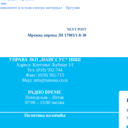
узми
омпоненте и остали електро материјал
Преузми
NEXT
POST
Мрежна опрема ЈН 17903/1-8-30
УПРАВА ЈКП „НАИССУС“ НИШ
Адреса: Кнегиње Љубице 1/I
Тел:
(018) 502-744
Факс:
(018) 502-715
Мејл:
info@naissus.co.rs
РАДНО ВРЕМЕ
Понедељак – Петак
07:00 – 15:00 часова
Политика колачића