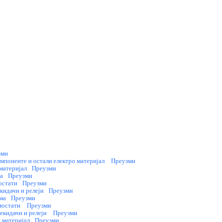
зми
мпоненте и остали електро материјал
Преузми
материјал
Преузми
а
Преузми
остати
Преузми
кидачи и релеји
Преузми
ма
Преузми
рмостати
Преузми
екидачи и релеји
Преузми
 материјал
Преузми