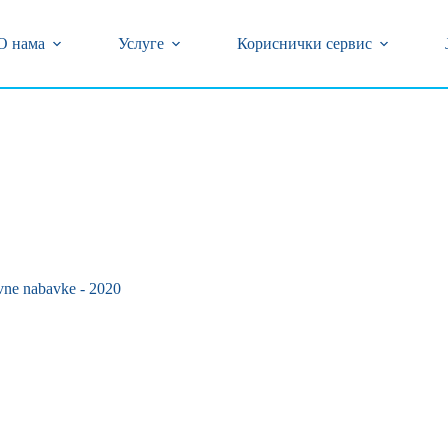
центар (018) 502-777 и 0800/323-320 бесплатан број
кварова на бројеве телефона (018) 502-618 и 239-774
О нама
Услуге
Кориснички сервис
vne nabavke - 2020