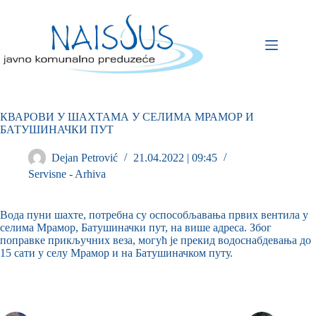
КВАРОВИ У ШАХТАМА У СЕЛИМА МРАМОР И
БАТУШИНАЧКИ ПУТ
Dejan Petrović
21.04.2022 | 09:45
Servisne - Arhiva
Вода пуни шахте, потребна су оспособљавања првих вентила у
селима Мрамор, Батушиначки пут, на више адреса. Због
поправке прикључних веза, могућ је прекид водоснабдевања до
15 сати у селу Мрамор и на Батушиначком путу.