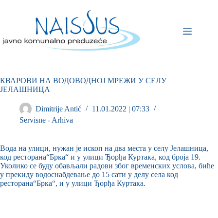
КВАРОВИ НА ВОДОВОДНОЈ МРЕЖИ У СЕЛУ
ЈЕЛАШНИЦА
Dimitrije Antić
11.01.2022 | 07:33
Servisne - Arhiva
Вода на улици, нужан је ископ на два места у селу Јелашница,
код ресторана“Брка“ и у улици Ђорђа Куртака, код броја 19.
Уколико се буду обављали радови због временских услова, биће
у прекиду водоснабдевање до 15 сати у делу села код
ресторана“Брка“, и у улици Ђорђа Куртака.