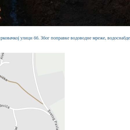
рковачкој улици бб. Због поправке водоводне мреже, водоснабдев