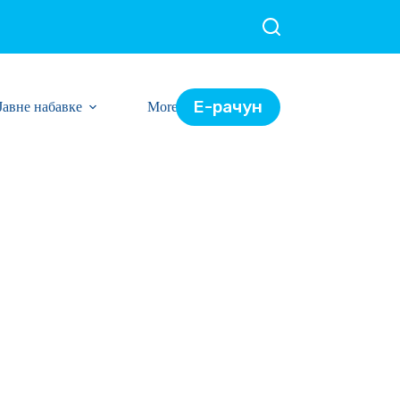
Е-рачун
Јавне набавке
More