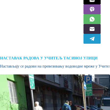
НАСТАВАК РАДОВА У УЧИТЕЉ ТАСИНОЈ УЛИЦИ
Настављају се радови на превезивању водоводне мреже у Учитељ 