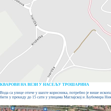
КВАРОВИ НА ВЕЗИ У НАСЕЉУ ТРОШАРИНА
Вода са улице отиче у шахте корисника, потребно је више ископ
бити у прекиду до 15 сати у улицама Маглајској и Љубомира Ни