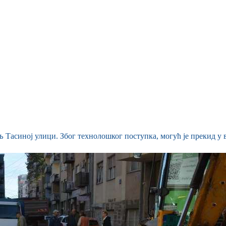
Тасиној улици. Због технолошког поступка, могућ је прекид у в