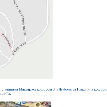
а у улицама Маглајској код броја 3 и Љубомира Николића код бро
колића.