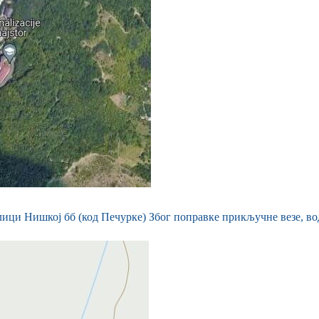
лици Нишкој бб (код Печурке) Због поправке прикључне везе, во