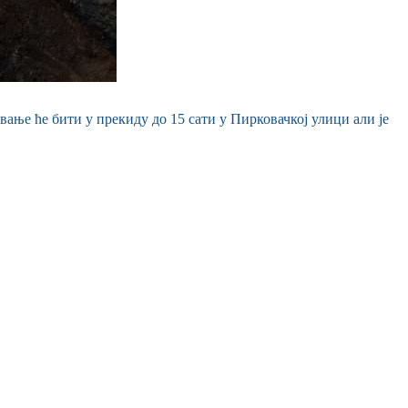
ање ће бити у прекиду до 15 сати у Пирковачкој улици али је