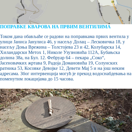
ПОПРАВКЕ КВАРОВА НА ПРВИМ ВЕНТИЛИМА
Током дана обављаће се радови на поправкама првих вентила у
улици Јаниса Јанулиса 46, у насељу Долац – Лесковичка 18, у
насељу Доња Врежина – Толстојева 23 и 42, Колубарска 14,
Хиландарски Метох 1, Николе Узузновића 112А, Бубањска
долина 38а, на Бул. 12. Фебруар 64 – пекара „Соко“,
Јасеновачких жртава 9, Радоја Домановића 19, Солунских
ратника 53, Косовке Девојке 12, Девети Мај 5 и на још неким
адресама. Због интервенција могућ је прекид водоснабдевања на
поменутим локацијама до 15 часова.