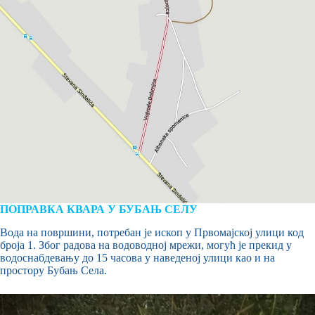
ПОПРАВКА КВАРА У БУБАЊ СЕЛУ
Вода на површини, потребан је ископ у Првомајској улици код
броја 1. Због радова на водоводној мрежи, могућ је прекид у
водоснабдевању до 15 часова у наведеној улици као и на
простору Бубањ Села.