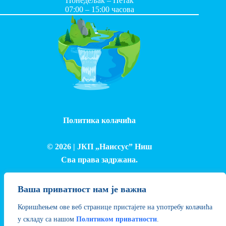
Понедељак – Петак
07:00 – 15:00 часова
Политика колачића
© 2026 |
ЈКП „Наиссус” Ниш
Сва права задржана.
Израда и одржавање сајта - Лука Петровић
Ваша приватност нам је важна
Коришћењем ове веб странице пристајете на употребу колачића
у складу са нашом
Политиком приватности
.