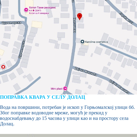
ПОПРАВКА КВАРА У СЕЛУ ДОЛАЦ
Вода на површини, потребан је ископ у Горњомалској улици бб.
Због поправке водоводне мреже, могућ је прекид у
водоснабдевању до 15 часова у улици као и на простору села
Долац.