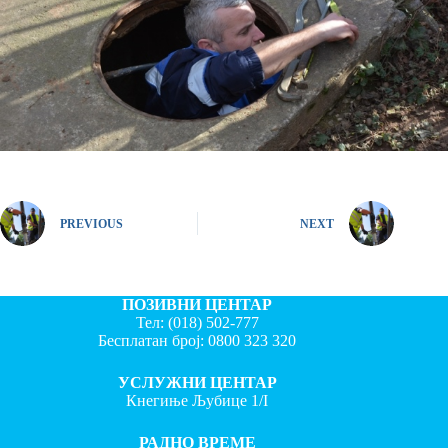
PREVIOUS
NEXT
ПОЗИВНИ ЦЕНТАР
Тел:
(018) 502-777
Бесплатан број:
0800 323 320
УСЛУЖНИ ЦЕНТАР
Кнегиње Љубице 1/I
РАДНО ВРЕМЕ