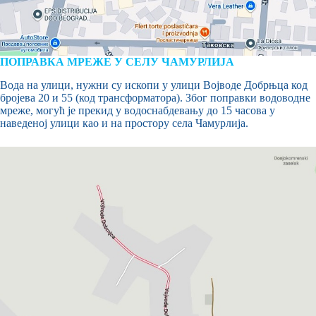
ПОПРАВКА МРЕЖЕ У СЕЛУ ЧАМУРЛИЈА
Вода на улици, нужни су ископи у улици Војводе Добрњца код
бројева 20 и 55 (код трансформатора). Због поправки водоводне
мреже, могућ је прекид у водоснабдевању до 15 часова у
наведеној улици као и на простору села Чамурлија.