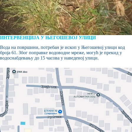
ИНТЕРВЕНЦИЈА У ЊЕГОШЕВОЈ УЛИЦИ
Вода на површини, потребан је ископ у Његошевој улици код
броја 61. Због поправке водоводне мреже, могућ је прекид у
водоснабдевању до 15 часова у наведеној улици.