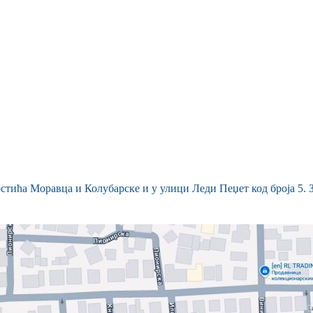
тића Моравца и Колубарске и у улици Леди Пеџет код броја 5. З