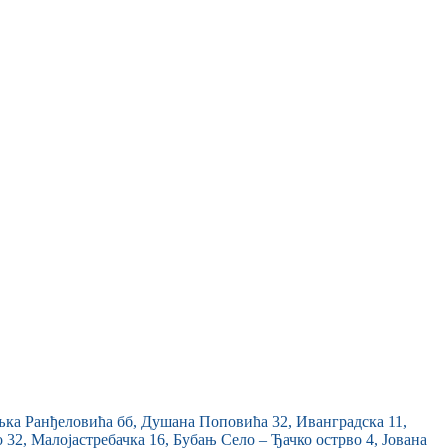
љка Ранђеловића бб, Душана Поповића 32, Иванградска 11,
 32, Малојастребачка 16, Бубањ Село – Ђачко острво 4, Јована