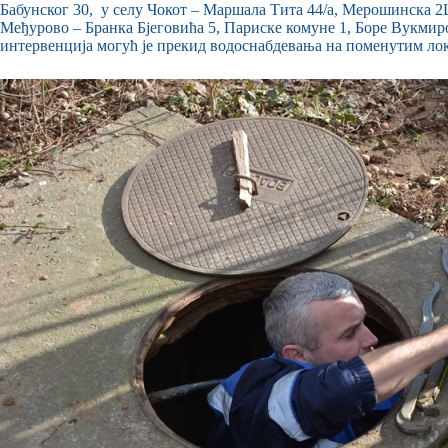
Бабунског 30, у селу Чокот – Маршала Тита 44/а, Мерошинска 2Ц
Међурово – Бранка Бјеговића 5, Париске комуне 1, Боре Вукмиро
интервенција могућ је прекид водоснабдевања на поменутим лок