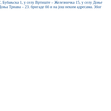
7, Бубањска 1, у селу Вртиште – Железничка 15, у селу Доње
оња Трнава – 23. бригаде бб и на још неким адресама. Због