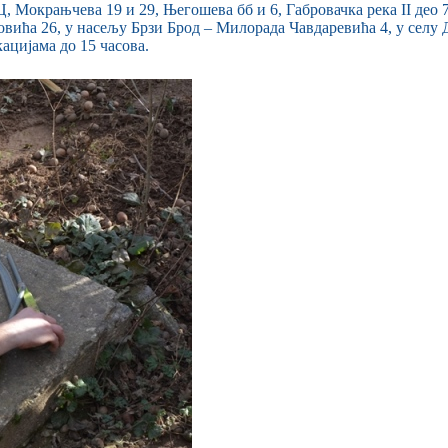
, Мокрањчева 19 и 29, Његошева бб и 6, Габровачка река II део 
вића 26, у насељу Брзи Брод – Милорада Чавдаревића 4, у селу Д
ацијама до 15 часова.