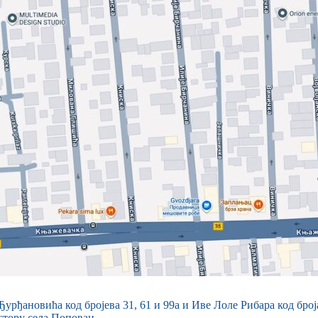
рђановића код бројева 31, 61 и 99а и Иве Лоле Рибара код броја
стору села Поповац.