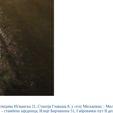
улицама Игманска 11, Станоја Главаша 8, у селу Миљковац – Ми
 стамбена заједница, Илије Бирчанина 51, Габровачки пут II део