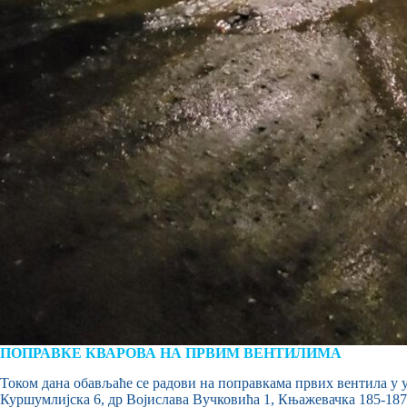
ПОПРАВКЕ КВАРОВА НА ПРВИМ ВЕНТИЛИМА
Током дана обављаће се радови на поправкама првих вентила у 
Куршумлијска 6, др Војислава Вучковића 1, Књажевачка 185-187 –