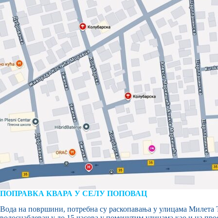
ПОПРАВКА КВАРА У СЕЛУ ПОПОВАЦ
Вода на површини, потребна су раскопавања у улицама Милета Ђу
водоснабдевању до 15 часова у поменутим улицама као и на про