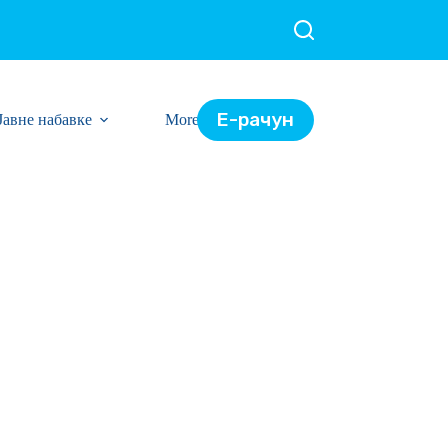
Е-рачун
Јавне набавке
More