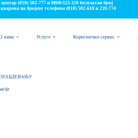
центар (018) 502-777 и 0800/323-320 бесплатан број
кварова на бројеве телефона (018) 502-618 и 239-774
О нама
Услуге
Кориснички сервис
ОСНАБДЕВАЊУ
acije