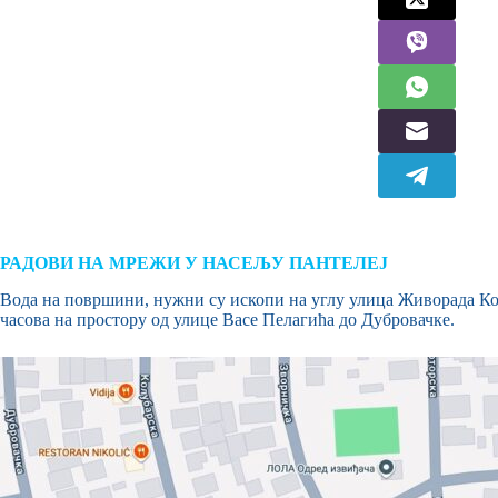
РАДОВИ НА МРЕЖИ У НАСЕЉУ ПАНТЕЛЕЈ
Вода на површини, нужни су ископи на углу улица Живорада Кос
часова на простору од улице Васе Пелагића до Дубровачке.