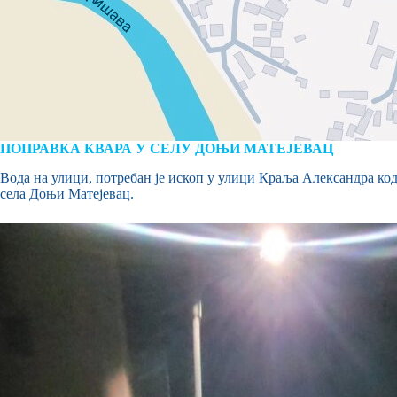
ПОПРАВКА КВАРА У СЕЛУ ДОЊИ МАТЕЈЕВАЦ
Вода на улици, потребан је ископ у улици Краља Александра код
села Доњи Матејевац.