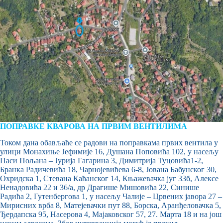
ПОПРАВКЕ КВАРОВА НА ПРВИМ ВЕНТИЛИМА
Током дана обављаће се радови на поправкама првих вентила у
улици Монахиње Јефимије 16, Душана Поповића 102, у насељу
Паси Пољана – Јурија Гагарина 3, Димитрија Туцовића1-2,
Бранка Радичевића 18, Чарнојевићева 6-8, Јована Бабунског 30,
Охридска 1, Стевана Каћанског 14, Књажевачка југ 33б, Алексе
Ненадовића 22 и 36/а, др Драгише Мишовића 22, Синише
Радића 2, Гутенбергова 1, у насељу Чалије – Црвених јавора 27 –
Мирисних врба 8, Матејевачки пут 88, Борска, Аранђеловачка 5,
Ђердапска 95, Насерова 4, Мајаковског 57, 27. Марта 18 и на још