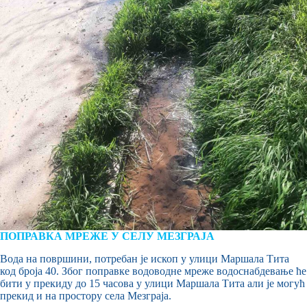
ПОПРАВКА МРЕЖЕ У СЕЛУ МЕЗГРАЈА
Вода на површини, потребан је ископ у улици Маршала Тита
код броја 40. Због поправке водоводне мреже водоснабдевање ће
бити у прекиду до 15 часова у улици Маршала Тита али је могућ
прекид и на простору села Мезграја.