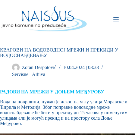
КВАРОВИ НА ВОДОВОДНОЈ МРЕЖИ И ПРЕКИДИ У
ВОДОСНАБДЕВАЊУ
Zoran Despotović
10.04.2024 | 08:38
Servisne - Arhiva
РАДОВИ НА МРЕЖИ У ДОЊЕМ МЕЂУРОВУ
Вода на површини, нужан је ископ на углу улица Моравске и
Ћирила и Методија. Због поправке водоводне мреже
водоснабдевање ће бити у прекиду до 15 часова у поменутим
улицама али је могућ прекид и на простору села Доње
Међурово.