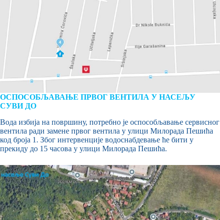
ОСПОСОБЉАВАЊЕ ПРВОГ ВЕНТИЛА У НАСЕЉУ
СУВИ ДО
Вода избија на површину, потребно је оспособљавање сервисног
вентила ради замене првог вентила у улици Милорада Пешића
код броја 1. Због интервенције водоснабдевање ће бити у
прекиду до 15 часова у улици Милорада Пешића.