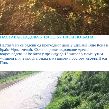
НАСТАВАК РАДОВА У НАСЕЉУ ПАСИ ПОЉАНА
Настављају се радови од претходног дана у улицама Геце Кона и
Браће Мрњавчевић. Због поправки водоводне мреже
водоснабдевање ће бити у прекиду до 15 часова у поменутим
улицама али је могућ прекид и на ширем простору насеља Паси
Пољана.