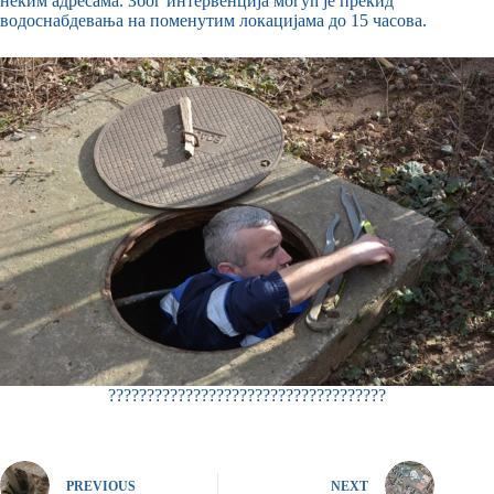
неким адресама. Због интервенција могућ је прекид
водоснабдевања на поменутим локацијама до 15 часова.
????????????????????????????????????
PREVIOUS
NEXT