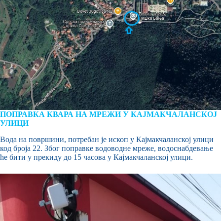
ПОПРАВКА КВАРА НА МРЕЖИ У КАЈМАКЧАЛАНСКОЈ
УЛИЦИ
Вода на површини, потребан је ископ у Кајмакчаланској улици
код броја 22. Због поправке водоводне мреже, водоснабдевање
ће бити у прекиду до 15 часова у Кајмакчаланској улици.