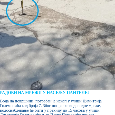
РАДОВИ НА МРЕЖИ У НАСЕЉУ ПАНТЕЛЕЈ
Вода на површини, потребан је ископ у улици Димитрија
Големовића код броја 7. Због поправке водоводне мреже,
водоснабдевање ће бити у прекиду до 15 часова у улици
Димитрија Големовића и др Петра Петровића прилаз.