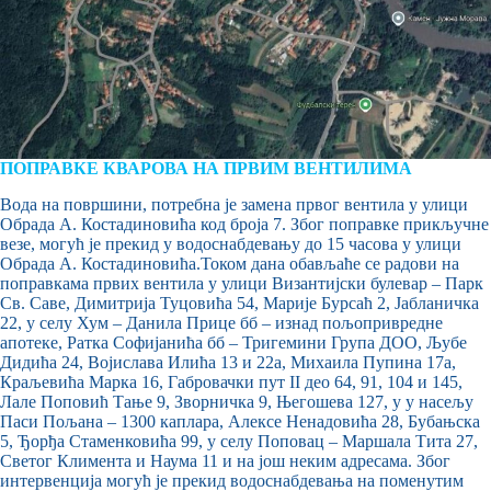
ПОПРАВКЕ КВАРОВА НА ПРВИМ ВЕНТИЛИМА
Вода на површини, потребна је замена првог вентила у улици
Обрада А. Костадиновића код броја 7. Због поправке прикључне
везе, могућ је прекид у водоснабдевању до 15 часова у улици
Обрада А. Костадиновића.Током дана обављаће се радови на
поправкама првих вентила у улици Византијски булевар – Парк
Св. Саве, Димитрија Туцовића 54, Марије Бурсаћ 2, Јабланичка
22, у селу Хум – Данила Прице бб – изнад пољопривредне
апотеке, Ратка Софијанића бб – Тригемини Група ДОО, Љубе
Дидића 24, Војислава Илића 13 и 22а, Михаила Пупина 17а,
Краљевића Марка 16, Габровачки пут II део 64, 91, 104 и 145,
Лале Поповић Тање 9, Зворничка 9, Његошева 127, у у насељу
Паси Пољана – 1300 каплара, Алексе Ненадовића 28, Бубањска
5, Ђорђа Стаменковића 99, у селу Поповац – Маршала Тита 27,
Светог Климента и Наума 11 и на још неким адресама. Због
интервенција могућ је прекид водоснабдевања на поменутим