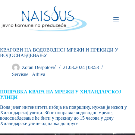
КВАРОВИ НА ВОДОВОДНОЈ МРЕЖИ И ПРЕКИДИ У
ВОДОСНАБДЕВАЊУ
Zoran Despotović
21.03.2024 | 08:58
Servisne - Arhiva
ПОПРАВКА КВАРА НА МРЕЖИ У ХИЛАНДАРСКОЈ
УЛИЦИ
Вода јачег интензитета избија на површину, нужан је ископ у
Хиландарској улици. Због поправке водоводне мреже,
водоснабдевање ће бити у прекиду до 15 часова у делу
Хиландарске улице од парка до пруге.