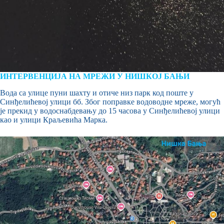
ИНТЕРВЕНЦИЈА НА МРЕЖИ У НИШКОЈ БАЊИ
Вода са улице пуни шахту и отиче низ парк код поште у
Синђелићевој улици бб. Због поправке водоводне мреже, могућ
је прекид у водоснабдевању до 15 часова у Синђелићевој улици
као и улици Краљевића Марка.