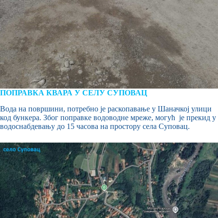
ПОПРАВКА КВАРА У СЕЛУ СУПОВАЦ
Вода на површини, потребно је раскопавање у Шаначкој улици
код бункера. Због поправке водоводне мреже, могућ је прекид у
водоснабдевању до 15 часова на простору села Суповац.