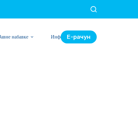
Е-рачун
Јавне набавке
Информације