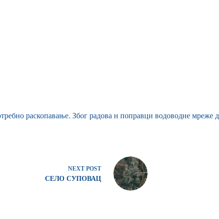
отребно раскопавање. Због радова н поправци водоводне мреже д
NEXT
POST
СЕЛО СУПОВАЦ