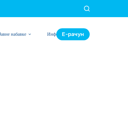
Е-рачун
Јавне набавке
Информације