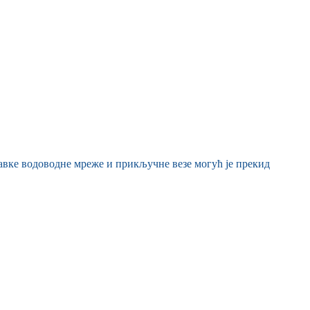
равке водоводне мреже и прикључне везе могућ је прекид