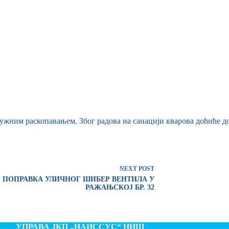
ужним раскопавањем. Због радова на санацији кварова доћиће до
NEXT
POST
ПОПРАВКА УЛИЧНОГ ШИБЕР ВЕНТИЛА У
РАЖАЊСКОЈ БР. 32
УПРАВА ЈКП „НАИССУС“ НИШ