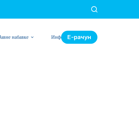
Е-рачун
Јавне набавке
Информације