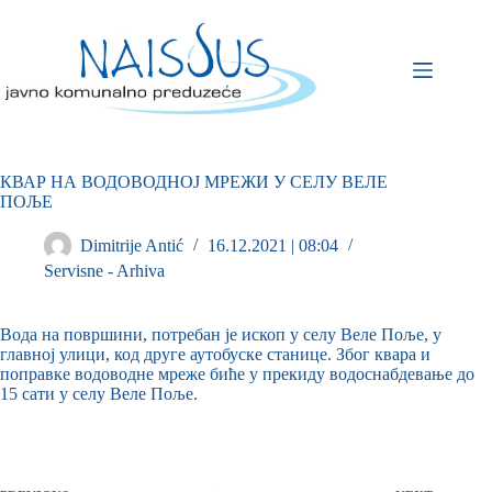
КВАР НА ВОДОВОДНОЈ МРЕЖИ У СЕЛУ ВЕЛЕ
ПОЉЕ
Dimitrije Antić
16.12.2021 | 08:04
Servisne - Arhiva
Вода на површини, потребан је ископ у селу Веле Поље, у
главној улици, код друге аутобуске станице. Због квара и
поправке водоводне мреже биће у прекиду водоснабдевање до
15 сати у селу Веле Поље.