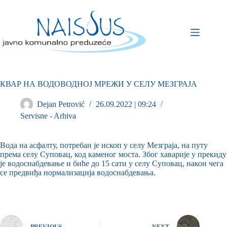
КВАР НА ВОДОВОДНОЈ МРЕЖИ У СЕЛУ МЕЗГРАЈА
Dejan Petrović
26.09.2022 | 09:24
Servisne - Arhiva
Вода на асфалту, потребан је ископ у селу Мезграја, на путу
према селу Суповац, код каменог моста. Због хаварије у прекиду
је водоснабдевање и биће до 15 сати у селу Суповац, након чега
се предвиђа нормализација водоснабдевања.
PREVIOUS
NEXT