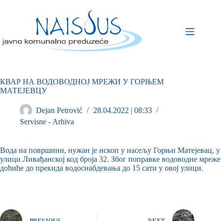
КВАР НА ВОДОВОДНОЈ МРЕЖИ У ГОРЊЕМ
МАТЕЈЕВЦУ
Dejan Petrović
28.04.2022 | 08:33
Servisne - Arhiva
Вода на површини, нужан је ископ у насељу Горњи Матејевац, у
улици Ливађанској код броја 32. Због поправке водоводне мреже
доћиће до прекида водоснабдевања до 15 сати у овој улици.
PREVIOUS
NEXT