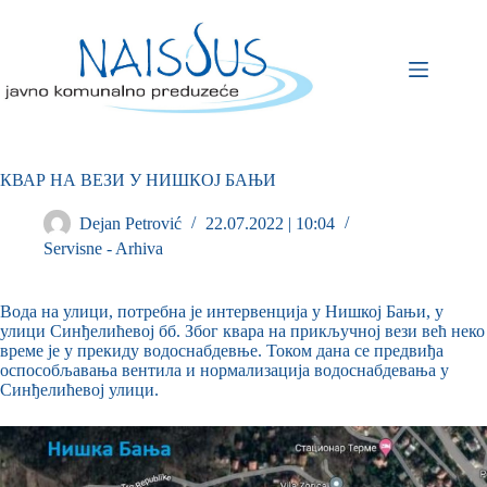
КВАР НА ВЕЗИ У НИШКОЈ БАЊИ
Dejan Petrović
22.07.2022 | 10:04
Servisne - Arhiva
Вода на улици, потребна је интервенција у Нишкој Бањи, у
улици Синђелићевој бб. Због квара на прикључној вези већ неко
време је у прекиду водоснабдевње. Током дана се предвиђа
оспособљавања вентила и нормализација водоснабдевања у
Синђелићевој улици.