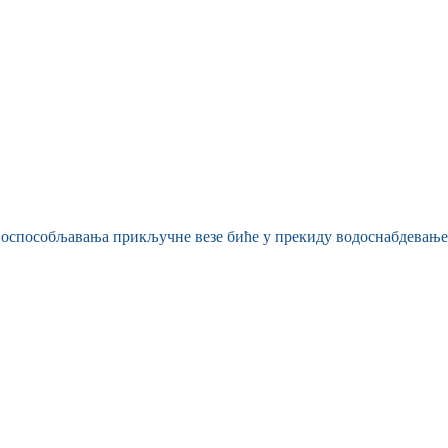
 и оспособљавања прикључне везе биће у прекиду водоснабдевање