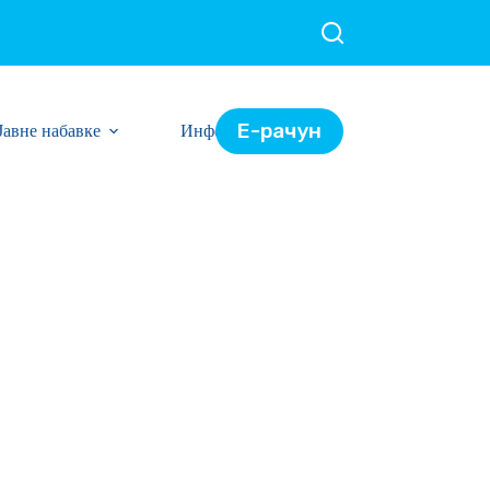
Е-рачун
Јавне набавке
Информације