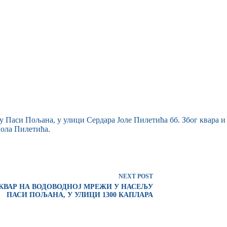
ељу Паси Пољана, у улици Сердара Јоле Пилетића бб. Због квара
Јола Пилетића.
NEXT
POST
КВАР НА ВОДОВОДНОЈ МРЕЖИ У НАСЕЉУ
ПАСИ ПОЉАНА, У УЛИЦИ 1300 КАПЛАРА