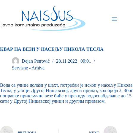
КВАР НА ВЕЗИ У НАСЕЉУ НИКОЛА ТЕСЛА
Dejan Petrović
28.11.2022 | 09:01
Servisne - Arhiva
Вода са улице долази у шахт, потребан је ископ у насељу Никола
Тесла, у улици Другој Нишавској, други прилаз, код броја 3. Због
поправке прикључне везе биће у прекиду водоснабдевање до 15
сати у Другој Нишавској улици и другим прилазом.
PREVIOUS
NEXT