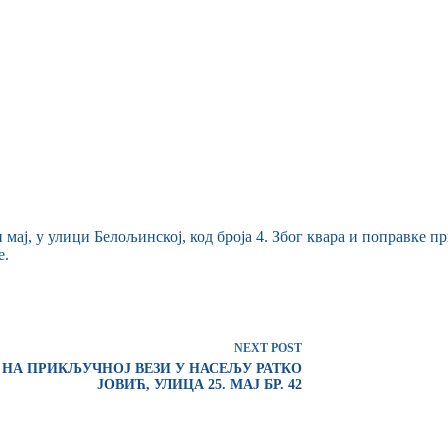
и мај, у улици Белољинској, код броја 4. Због квара и поправке 
е.
NEXT
POST
 НА ПРИКЉУЧНОЈ ВЕЗИ У НАСЕЉУ РАТКО
ЈОВИЋ, УЛИЦА 25. МАЈ БР. 42