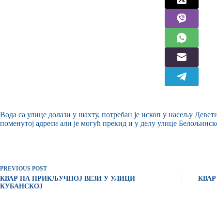
Вода са улице долази у шахту, потребан је ископ у насељу Девет
поменутој адреси али је могућ прекид и у делу улице Белољинск
PREVIOUS
POST
КВАР НА ПРИКЉУЧНОЈ ВЕЗИ У УЛИЦИ
КВАР
КУБАНСКОЈ