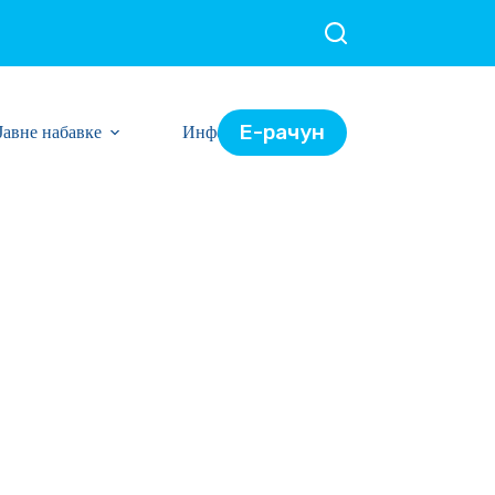
Е-рачун
Јавне набавке
Информације