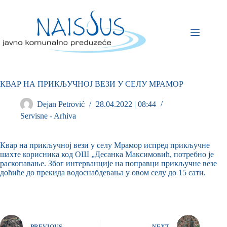
КВАР НА ПРИКЉУЧНОЈ ВЕЗИ У СЕЛУ МРАМОР
Dejan Petrović
28.04.2022 | 08:44
Servisne - Arhiva
Квар на прикључној вези у селу Мрамор испред прикључне
шахте корисника код ОШ „Десанка Максимовић, потребно је
раскопавање. Због интерванције на поправци прикључне везе
доћиће до прекида водоснабдевања у овом селу до 15 сати.
PREVIOUS
NEXT