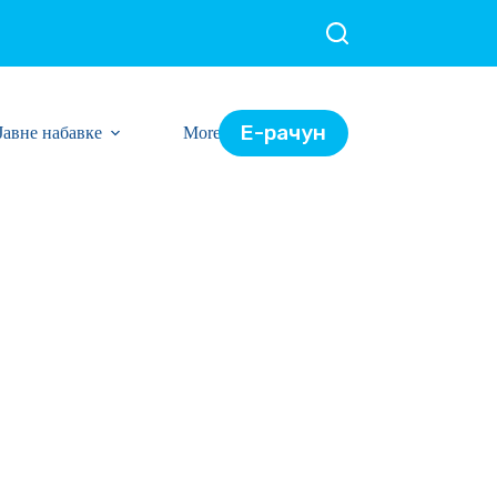
Е-рачун
Јавне набавке
More