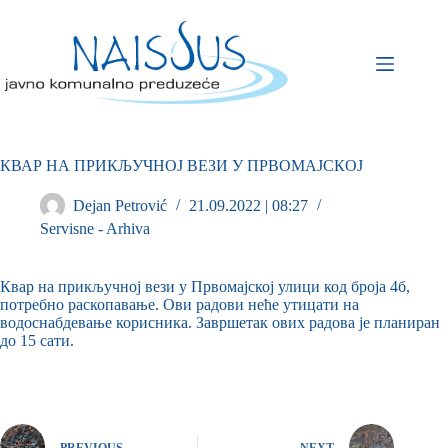
КВАР НА ПРИКЉУЧНОЈ ВЕЗИ У ПРВОМАЈСКОЈ
Dejan Petrović
21.09.2022 | 08:27
Servisne - Arhiva
Квар на прикључној вези у Првомајској улици код броја 4б,
потребно раскопавање. Ови радови неће утицати на
водоснабдевање корисника. Завршетак ових радова је планиран
до 15 сати.
PREVIOUS
NEXT