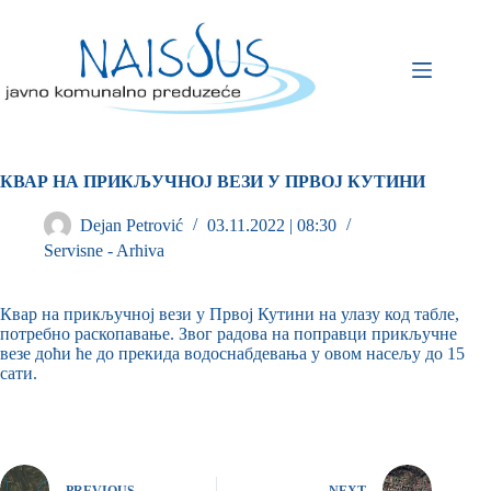
КВАР НА ПРИКЉУЧНОЈ ВЕЗИ У ПРВОЈ КУТИНИ
Dejan Petrović
03.11.2022 | 08:30
Servisne - Arhiva
Квар на прикључној вези у Првој Кутини на улазу код табле,
потребно раскопавање. Звог радова на поправци прикључне
везе доћи ће до прекида водоснабдевања у овом насељу до 15
сати.
PREVIOUS
NEXT