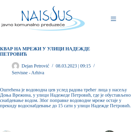
КВАР НА МРЕЖИ У УЛИЦИ НАДЕЖДЕ
ПЕТРОВИЋ
Dejan Petrović
08.03.2023 | 09:15
Servisne - Arhiva
Оштећена је водоводна цев услед радова трећег лица у насељу
Доња Врежина, у улици Надежеде Петровић, где је обустављено
снабдевање водом. Због поправке водоводне мреже остаје у
прекиду водоснабдевање до 15 сати у улици Надежде Петровић.