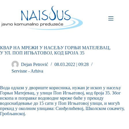
КВАР НА МРЕЖИ У НАСЕЉУ ГОРЊИ МАТЕЈЕВАЦ,
У УЛ. ПОП ИГЊАТОВОЈ, КОД БРОЈА 35
Dejan Petrović
08.03.2022 | 09:28
Servisne - Arhiva
Вода одлази у двориште корисника, нужан је ископ у насељу
Горњи Матејевац, у улици Поп Игњатовој, код броја 35. Због
ископа и поправке водоводне мреже биће у прекиду
водоснабдевање до 15 сати у Поп Игњатовој улици, и могућ
прекид у околним улицама: Синђелићевој, Школском сокачету,
Гробљанској.