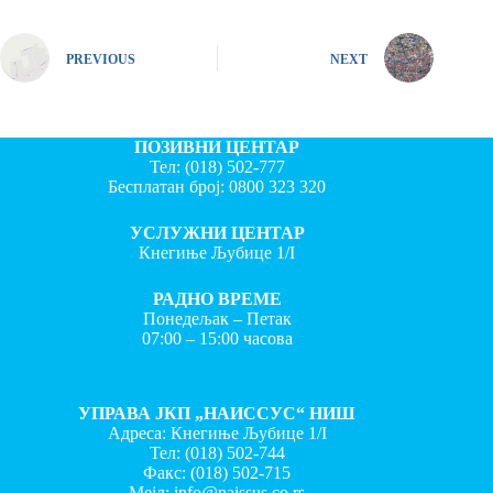
PREVIOUS
NEXT
ПОЗИВНИ ЦЕНТАР
Тел:
(018) 502-777
Бесплатан број:
0800 323 320
УСЛУЖНИ ЦЕНТАР
Кнегиње Љубице 1/I
РАДНО ВРЕМЕ
Понедељак – Петак
07:00 – 15:00 часова
УПРАВА ЈКП „НАИССУС“ НИШ
Адреса: Кнегиње Љубице 1/I
Тел:
(018) 502-744
Факс:
(018) 502-715
Мејл:
info@naissus.co.rs