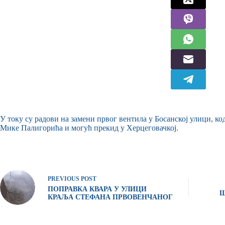
У току су радови на замени првог вентила у Босанској улици, код
Мике Палигорића и могућ прекид у Херцеговачкој.
PREVIOUS
POST
ПОПРАВКА КВАРА У УЛИЦИ
Ш
КРАЉА СТЕФАНА ПРВОВЕНЧАНОГ