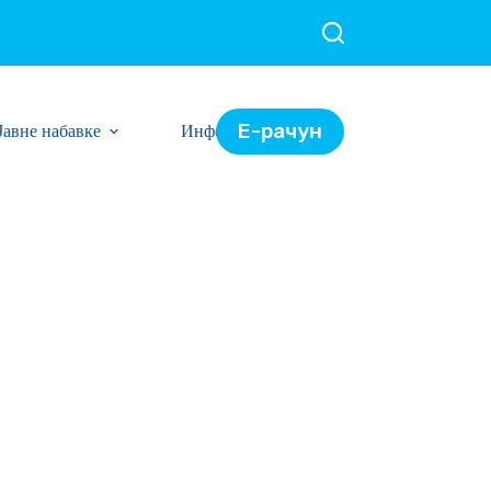
Е-рачун
Јавне набавке
Информације