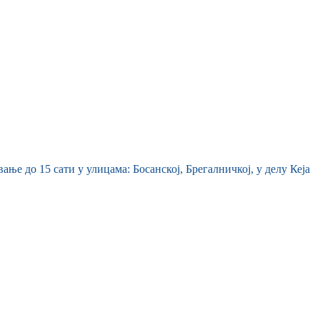
ање до 15 сати у улицама: Босанској, Брегалничкој, у делу Кеја