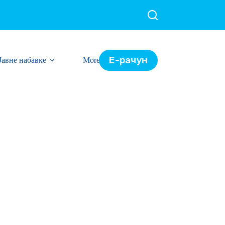
Е-рачун
Јавне набавке
More