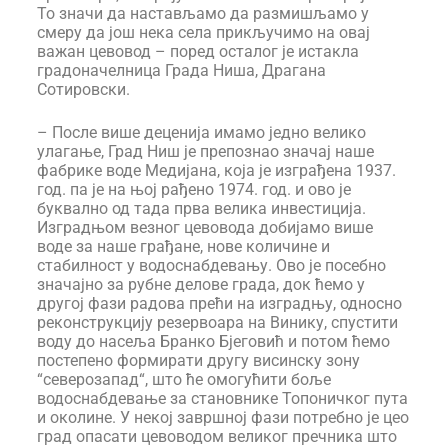
То значи да настављамо да размишљамо у
смеру да још нека села прикључимо на овај
важан цевовод – поред осталог је истакла
градоначелница Града Ниша, Драгана
Сотировски.
– После више деценија имамо једно велико
улагање, Град Ниш је препознао значај наше
фабрике воде Медијана, која је изграђена 1937.
год. па је на њој рађено 1974. год. и ово је
буквално од тада прва велика инвестиција.
Изградњом везног цевовода добијамо више
воде за наше грађане, нове количине и
стабилност у водоснабдевању. Ово је посебно
значајно за рубне делове града, док ћемо у
другој фази радова прећи на изградњу, односно
реконструкцију резервоара на Винику, спустити
воду до насеља Бранко Бјеговић и потом ћемо
постепено формирати другу висинску зону
“северозапад“, што ће омогућити боље
водоснабдевање за становнике Топоничког пута
и околине. У некој завршној фази потребно је цео
град опасати цевоводом великог пречника што