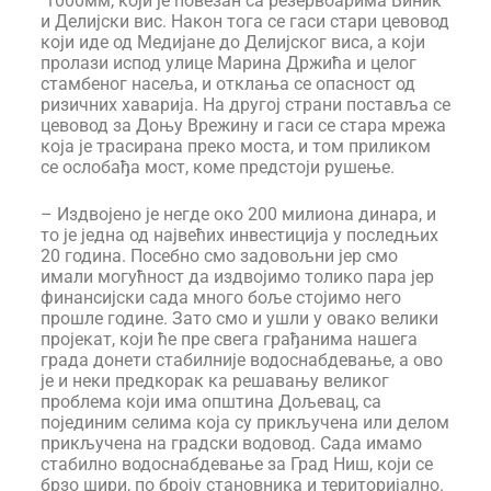
1000мм, који је повезан са резервоарима Виник
и Делијски вис. Након тога се гаси стари цевовод
који иде од Медијане до Делијског виса, а који
пролази испод улице Марина Држића и целог
стамбеног насеља, и отклања се опасност од
ризичних хаварија. На другој страни поставља се
цевовод за Доњу Врежину и гаси се стара мрежа
која је трасирана преко моста, и том приликом
се ослобађа мост, коме предстоји рушење.
– Издвојено је негде око 200 милиона динара, и
то је једна од највећих инвестиција у последњих
20 година. Посебно смо задовољни јер смо
имали могућност да издвојимо толико пара јер
финансијски сада много боље стојимо него
прошле године. Зато смо и ушли у овако велики
пројекат, који ће пре свега грађанима нашега
града донети стабилније водоснабдевање, а ово
је и неки предкорак ка решавању великог
проблема који има општина Дољевац, са
појединим селима која су прикључена или делом
прикључена на градски водовод. Сада имамо
стабилно водоснабдевање за Град Ниш, који се
брзо шири, по броју становника и територијално.