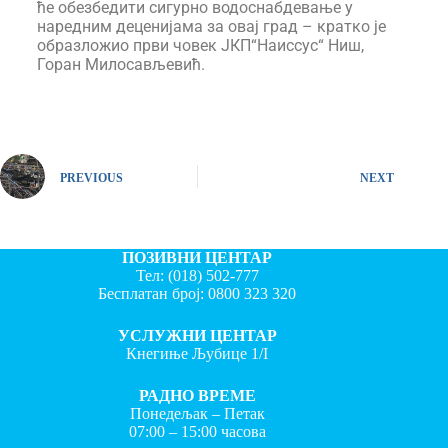
ће обезбедити сигурно водоснабдевање у
наредним деценијама за овај град – кратко је
образложио први човек ЈКП“Наиссус“ Ниш,
Горан Милосављевић.
PREVIOUS
NEXT
ПОЗИВНИ ЦЕНТАР
Тел:
(018) 502-777
Бесплатан број:
0800 323 320
УСЛУЖНИ ЦЕНТАР
Кнегиње Љубице 1/I
РАДНО ВРЕМЕ
Понедељак – Петак
07:00 – 15:00 часова