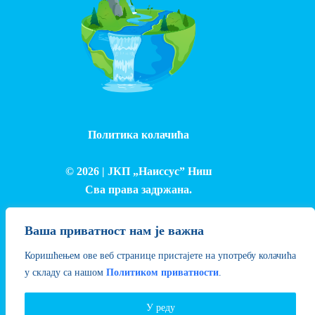
Политика колачића
© 2026 |
ЈКП „Наиссус” Ниш
Сва права задржана.
Израда и одржавање сајта - Лука Петровић
Ваша приватност нам је важна
Коришћењем ове веб странице пристајете на употребу колачића
у складу са нашом
Политиком приватности
.
У реду