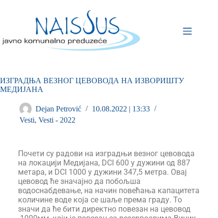
ИЗГРАДЊА ВЕЗНОГ ЦЕВОВОДА НА ИЗВОРИШТУ
МЕДИЈАНА
Dejan Petrović
10.08.2022 | 13:33
Vesti
,
Vesti - 2022
Почети су радови на изградњи везног цевовода
на локацији Медијана, DCI 600 у дужини од 887
метара, и DCI 1000 у дужини 347,5 метра. Овај
цевовод ће значајно да побољша
водоснабдевање, на начин повећања капацитета
количине воде која се шаље према граду. То
значи да ће бити директно повезан на цевовод