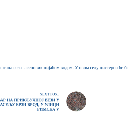
штана села Јасеновик пијаћом водом. У овом селу цистерна ће бо
NEXT
POST
ВАР НА ПРИКЉУЧНОЈ ВЕЗИ У
АСЕЉУ БРЗИ БРОД, У УЛИЦИ
РИМСКА V