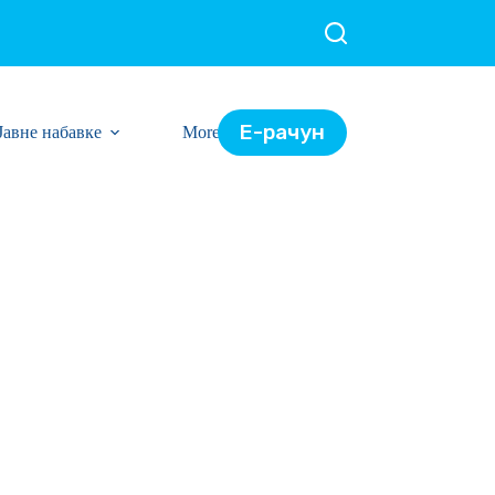
Е-рачун
Јавне набавке
More