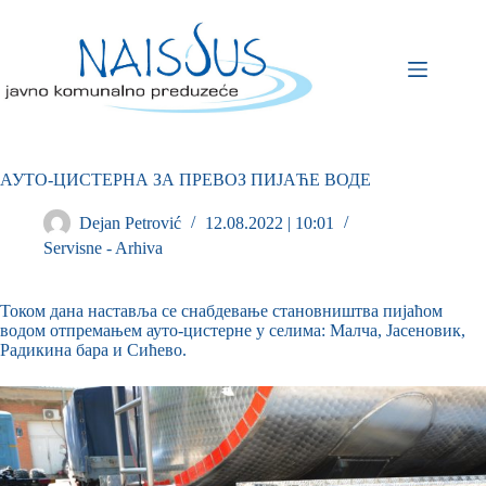
АУТО-ЦИСТЕРНА ЗА ПРЕВОЗ ПИЈАЋЕ ВОДЕ
Dejan Petrović
12.08.2022 | 10:01
Servisne - Arhiva
Током дана наставља се снабдевање становништва пијаћом
водом отпремањем ауто-цистерне у селима: Малча, Јасеновик,
Радикина бара и Сићево.