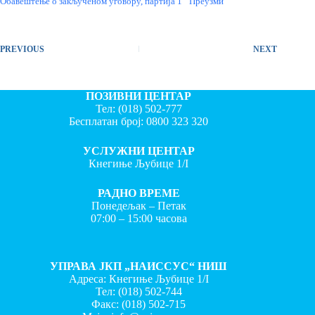
Обавештење о закљученом уговору, партија 1
Преузми
PREVIOUS
NEXT
ПОЗИВНИ ЦЕНТАР
Тел:
(018) 502-777
Бесплатан број:
0800 323 320
УСЛУЖНИ ЦЕНТАР
Кнегиње Љубице 1/I
РАДНО ВРЕМЕ
Понедељак – Петак
07:00 – 15:00 часова
УПРАВА ЈКП „НАИССУС“ НИШ
Адреса: Кнегиње Љубице 1/I
Тел:
(018) 502-744
Факс:
(018) 502-715