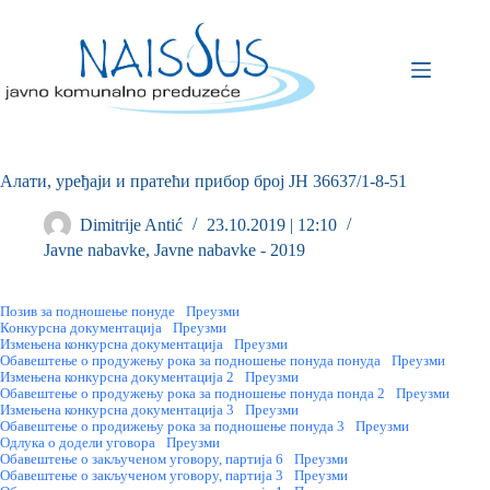
Алати, уређаји и пратећи прибор број ЈН 36637/1-8-51
Dimitrije Antić
23.10.2019 | 12:10
Javne nabavke
,
Javne nabavke - 2019
Позив за подношење понуде
Преузми
Конкурсна документација
Преузми
Измењена конкурсна документација
Преузми
Обавештење о продужењу рока за подношење понуда понуда
Преузми
Измењена конкурсна документација 2
Преузми
Обавештење о продужењу рока за подношење понуда понда 2
Преузми
Измењена конкурсна документација 3
Преузми
Обавештење о продижењу рока за подношење понуда 3
Преузми
Одлука о додели уговора
Преузми
Oбавештење о закљученом уговору, партија 6
Преузми
Обавештење о закљученом уговору, партија 3
Преузми