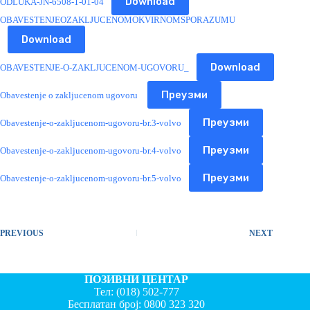
Download
ODLUKA-JN-6508-1-01-04
OBAVESTENJEOZAKLJUCENOMOKVIRNOMSPORAZUMU
Download
Download
OBAVESTENJE-O-ZAKLJUCENOM-UGOVORU_
Преузми
Obavestenje o zakljucenom ugovoru
Преузми
Obavestenje-o-zakljucenom-ugovoru-br.3-volvo
Преузми
Obavestenje-o-zakljucenom-ugovoru-br.4-volvo
Преузми
Obavestenje-o-zakljucenom-ugovoru-br.5-volvo
PREVIOUS
NEXT
ПОЗИВНИ ЦЕНТАР
Тел:
(018) 502-777
Бесплатан број:
0800 323 320